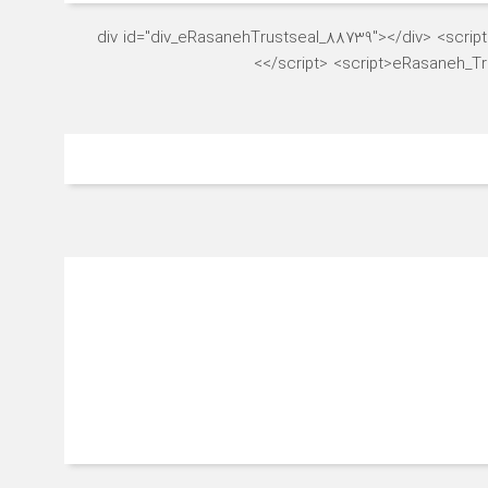
<div id="div_eRasanehTrustseal_88739"></div> <script s
</script> <script>eRasaneh_Tru