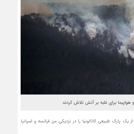
هکتار(۴ میلیون متر مربع) از یک پارک طبیعی کاتالونیا را در نزدیکی مرز فرانسه و اسپانیا