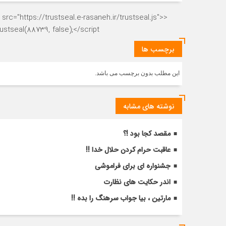
rc="https://trustseal.e-rasaneh.ir/trustseal.js">
stseal(88739, false);</script>
برچسب ها
این مطلب بدون برچسب می باشد.
نوشته های مشابه
مقصد کجا بود !؟
عاقبت حرام کردن حلال خدا !!
جشنواره ای برای فراموشی
اندر حکایت های نظارت
مارتین ، بیا جواب سرهنگ را بده !!