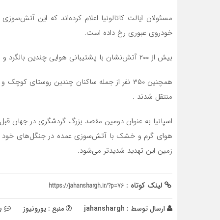
مسئولان ایالت کاتالونیا اعلام کرده‌اند که این آتش‌سوز
خودروی عبوری رخ داده است.
بیش از ۲۰۰ آتش‌نشان با پشتیبانی هوایی چندین بالگرد و هواپیما برای غلبه بر آتش تلاش کردند .
همچنین ۳۵۰ نفر از جمله ساکنان چندین روستای ک
منتقل شدند .
اسپانیا به عنوان دومین مقصد بزرگ گردشگری در جهان قبل ت
هوای گرم و خشک با آتش‌سوزی عمده در جنگل‌های خود موا
زمین این تهدید شدیدتر می‌شود.
لینک کوتاه :
https://jahanshargh.ir/?p=76
ارسال توسط :
jahanshargh
منبع : یورونیوز
ب