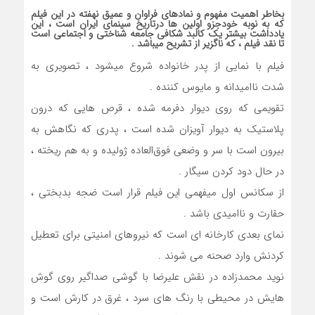
بخاطر اهمیت مفهوم و نمادهای فراوان و عمیق نهفته در این فیلم
که به نوبه خودجزو اولین ها درتاریخ سینمای ایران است ، این
یادداشت بیشتر یک کالبد شکافی جامعه شناختی و اجتماعی است
تا نقد فیلم ، که ناگزیر از تشریح میباشد .
فیلم با نمایی از پدر خانواده شروع میشود ، تصویری به
شدت ناامیدانه و مایوس کننده .
تقویمی که روی دیوار دفرمه شده ، قرص هایی که درون
پلاستیک به دیوار آویزان شده است ، پدری که نگاهش به
بیرون است با سر و وضعی فوق‌العاده ژولیده و به هم ریخته ،
در حال دود کردن سیگار .
از سکانس اول میفهمی این فیلم قرار است ضجه بدبختی ،
حقارت و ناامیدی باشد .
نمای بعدی کارخانه ای است که نیروهای امنیتی برای تعطیل
کردنش وارد صحنه می شوند .
نوید محمدزاده در نقش علیرضا با گوشی صداگیر روی گوش
هایش در محیطی با رنگ های سرد ، غرق در کارش است و