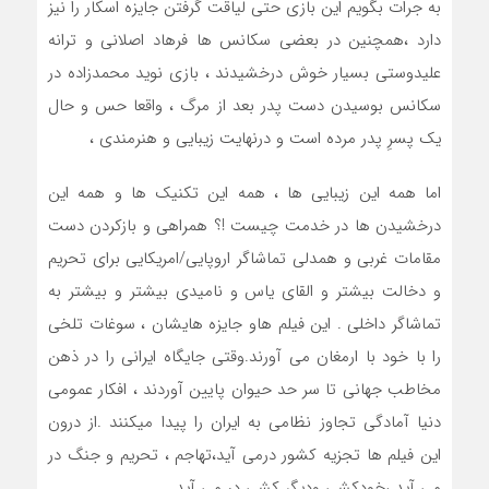
به جرات بگویم این بازی حتی لیاقت گرفتن جایزه اسکار را نیز
دارد ،همچنین در بعضی سکانس ها فرهاد اصلانی و ترانه
علیدوستی بسیار خوش درخشیدند ، بازی نوید محمدزاده در
سکانس بوسیدن دست پدر بعد از مرگ ، واقعا حس و حال
یک پسرِ پدر مرده است و درنهایت زیبایی و هنرمندی ،
اما همه این زیبایی ها ، همه این تکنیک ها و همه این
درخشیدن ها در خدمت چیست !؟ همراهی و بازکردن دست
مقامات غربی و همدلی تماشاگر اروپایی/امریکایی برای تحریم
و دخالت بیشتر و القای یاس و نامیدی بیشتر و بیشتر به
تماشاگر داخلی . این فیلم هاو جایزه هایشان ، سوغات تلخی
را با خود با ارمغان می آورند.وقتی جایگاه ایرانی را در ذهن
مخاطب جهانی تا سر حد حیوان پایین آوردند ، افکار عمومی
دنیا آمادگی تجاوز نظامی به ایران را پیدا میکنند .از درون
این فیلم ها تجزیه کشور درمی آید،تهاجم ، تحریم و جنگ در
می آید ،خودکشی ودیگر کشی در می آید .