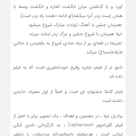
آورد و با گذاشتن میان انگشت اشاره و انگشت وسط با
همان ژست پدر آنرا میکشد(او ادامه دهنده راه پدر است)
-همزمان جشن با آهنگ تولدت مبارک شروع میشود
-لیلا همزمان با شروع جشن و مرگ پدر لبخند میزند.
-علیرضا در فضای پر از برف شادی شروع به رقصیدن با حالتی
عارفانه(سماع) میکند .
تابلو تر از فیلم، جایزه وقیح خودتحقیری است که به فیلم
داده اند .
فیلم کاملا جشنواره ای است و اصلاً از اول مصرف خارجی
داشته است .
برادران لیلا ، در مضمون و اهداف ، یک تصویر برابر با اصل از
فیلم کَفَرناحوم Capharnaum ، به کارگردانی نادین لَبَکی
لبنانی است ، هردوفیلم ناجوانمردانه مردمشان را تحقیر