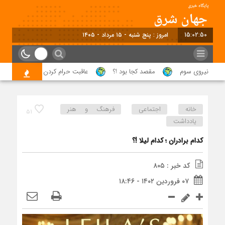
15:02:51
برابر با : Thursday - 6 August - 2026
وی سوم
مقصد کجا بود !؟
عاقبت حرام کردن حلال خدا !!
جشنو
خانه
اجتماعی
فرهنگ و هنر
۵۱
یادداشت
کدام برادران ؛ کدام لیلا !؟
کد خبر : ۸۰۵
۰۷ فروردین ۱۴۰۲ - ۱۸:۴۶