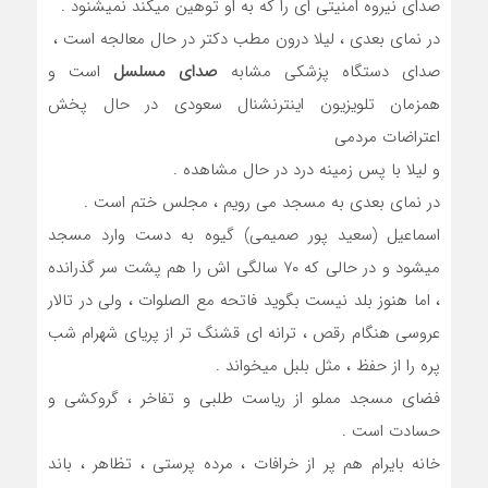
صدای نیروه امنیتی ای را که به او توهین میکند نمیشنود .
در نمای بعدی ، لیلا درون مطب دکتر در حال معالجه است ،
صدای دستگاه پزشکی مشابه
صدای مسلسل
است و
همزمان تلویزیون اینترنشنال سعودی در حال پخش
اعتراضات مردمی
و لیلا با پس زمینه درد در حال مشاهده .
در نمای بعدی به مسجد می رویم ، مجلس ختم است .
اسماعیل (سعید پور صمیمی) گیوه به دست وارد مسجد
میشود و در حالی که ۷۰ سالگی اش را هم پشت سر گذرانده
، اما هنوز بلد نیست بگوید فاتحه مع الصلوات ، ولی در تالار
عروسی هنگام رقص ، ترانه ای قشنگ تر از پریای شهرام شب
پره را از حفظ ، مثل بلبل میخواند .
فضای مسجد مملو از ریاست طلبی و تفاخر ، گروکشی و
حسادت است .
خانه بایرام هم پر از خرافات ، مرده پرستی ، تظاهر ، باند