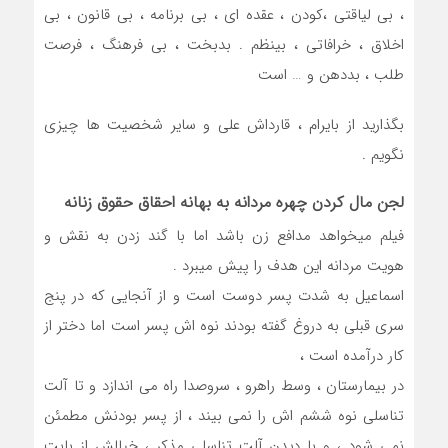
، بی لیاقتی ،کودن ، عقده ای ، بی برنامه ، بی قانون ، بی
اخلاق ، خرافاتی ، بینظم . بدبخت ، بی فرهنگ ، فرصت
طلب ، بددهن و … است
بگذارید از بایرام ، قارداش علی و سایر شخصیت ها چیزی
نگویم .
لجن مال کردن چهره مردانه به بهانه احقاق حقوق زنانه
فیلم میخواهد مدافع زن باشد اما با گند زدن به نقش و
هویت مردانه این هدف را پیش میبرد .
اسماعیل به شدت پسر دوست است و از آنجایی که در پنج
سری قبلی به دروغ گفته بودند نوه اش پسر است اما دختر از
کار درآمده است ،
در بیمارستان ، وسط راهرو ، سروصدا راه می اندازد و تا آلت
تناسلی نوه ششم اش را نمی بیند ، از پسر بودنش مطمئن
نمی شود ، و با دیدن آلت تناسلی مذکر ، خیالش از بابت