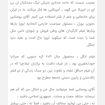
عجیب نیست که حامد حدادی بازیکن لیگ بستکبال ان بی
ای در امریکا می گوید ، آمریکایی ها فکر میکنند ما در ایران
برای جابجایی و سفر از شتر استفاده می کنیم .آقای روستایی
،جوزپ بورل ، مسئول سیاست خارجی اتحادیه اروپا بارها
وبارها فیلم کارگردان های وطن فروش و جویای نامی مثل
شما را دیده است که میگوید اروپا باغ است و بقیه دنیا
جنگل .
فیلم انگل ، محصول سال ۲۰۱۹ کره جنوبی که سرتاپا
خودتحقیری بود ، باز شرف داشت به برادران لیلا،چرا که در
آن فیلم حداقل تضاد و تفاوت بین دو سبک زندگی از دو قشر
بالادستی و پایین دستی جامعه مطرح بود .
آقای روستایی شما میتوانید مثل من و امثال من که کم هم
نیستند ،منتقد سفت و سخت ِ جمهوری اسلامی باشید ،
نه ، حتی می توانید مخالف آن باشید ، اصلاً نه ، حتی بیشتر