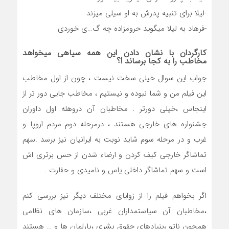
-لیلا برای تنبیه پدرش به او سیلی میزند
-فرهاد به لیلا میگوید حرومزاده چه گ…ی خوردی
کارگردان با نشان دادن این همه سیاهی میخواهد
مخاطب را به کجا برساند !؟
جواب این سوال خیلی سخت نیست ، چون از اول مخاطب
این فیلم من و شما نبوده و نیستیم ، مخاطب جایی دور تر از
اینجاس ،خیلی دورتر . مخاطبان آن دروهله اول داوران
جشنواره های خارجی هستند ، درمرحله دوم مردم اروپا و
غرب و در مرحله سوم شاید نوبت به ایرانیان نیز برسد .سهم
تماشاگر خارجی کیف کردن و ارضاء شدن از حس برتری اش
است و سهم تماشاگر داخلی یاس و نامیدی و حقارت .
اگر بخواهم فیلم را از زوایای مختلف دیگر نیز بررسی کنم
،مخاطبان آن سیاستمداران غربی ،سازمان های نظامی
همچون ناتو ،بنیادهای حقوق بشری ،پارلمان ها و … هستند