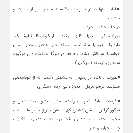
■لیلا : تنها دختر خانواده ، ۴۰ ساله ،بیمار ، پر از حقارت و
خشم ،
در حال حاضر مجرد ،
دروغ میگوید ، پنهان کاری میکند ، ، از خواستگار قبلیش خبر
دارد ولی خود را به ندانستن میزند ،حتی حاضر است زن سوم
خواستگارسابقش بشود ، حرفه ای سیگار میکشد ولی میگوید
سیگاری نیستم (سیگاری)
■علیرضا : ناکام در رسیدن به عشقش ،آدمی که از خوشبختی
میترسد ،ترسو ،بزدل ، مجرد ، بی اراده. سیگاری
■فرهاد : علاف الدوله ، راننده اسنپ ،عشق لخت شدن و
فیگور گرفتن ، عشق کشتی کج ، عشق خارج خصوصا تایلند ،
مجرد ، حقیر ، بد دهن و فحاش ، لات ، عصبی ، الکلی ،
چشم چران و هیز