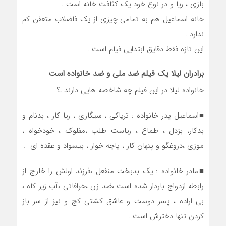
بازی ، ریا و در نوع خود یک کثافت خانه است .
خانه اسماعیل هم به تمامی چیزی از یک فاضلاب متعفن کم
ندارد .
این تازه فقط دقایق ابتدایی فیلم است .
برادران لیلا یک فیلم ضد ملی و ضد خانواده است
خانواده لیلا در این فیلم چه شاخصه هایی دارند !؟
■اسماعیل پدر خانواده : تریاکی ، سیگاری ، ریا کار ، بدنام و
بدکار، بزدل ، طماع ، ریاست طلب ،مفلوک ، خودخواه ،
موزی ،دروغگو و پنهان کار ، پاچه خوار ، بیسواد و عقده ای .
■مادر خانواده : یک بدبخت منفعل ،فرزند اولش را خارج از
رابطه ازدواج باردار شده است ،ضد زن ،خرافاتی ،آب زیر کاه ،
بی اراده ، پسر دوست و عاشق کشتی کج و نیز از سر باز
کردن تنها دخترش است .