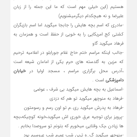
هستیم (این خیلی مهم است که ما این جمله را از زبان
علیرضا و نه هیچکدام دیگرمیشنویم)
-مادری که اسم بچه هایش را جابجا میگوید اما اسم بازیگران
کشتی کج امریکایی را به خوبی از حفظ است و همزمان به
فرهاد میگوید گاو
-جالب اینکه مراسم ختم حاج غلام جورابلو در اعلامیه ترحیم
که مزین به گلدسته های حرم یکی از امامان شیعه است
،آدرس محل برگزاری مراسم ، مسجد اولیا در
خیابان
دامپزشکی
است .
-اسماعیل به بچه هایش میگوید بی شرف ، عوضی
-فرهاد به منوچهر میگوید تو هم که دزدی
-فرهاد به پدرش میگوید ری..م تو اون رسم و رسومتون
-پرویز برای توجیه عرق خوری اش میگوید،خونه کوچیکه،بچه
ها زیادن ،یک وقتایی میخورم که بتونم تو سروصدا بخابم .
-منوچهر میگوید گ..ه ترین شب عمرم شب عروسیم بود