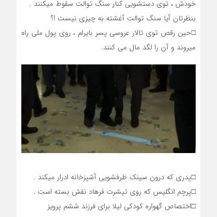
خودش ، توی دستشویی کنار سنگ توالت سقوط میکنند .
بنظرتان آیا سنگ توالت آغشته به چیزی نیست !؟
□حین رقص توی تالار عروسی پسر بایرام ، روی پول ملی راه
میروند و آن را لگد مال می کنند.
□پدری که درون سینک ظرفشویی آشپزخانه ادرار میکند .
□پرچم انگلیس که روی تیشرت فرهاد نقش بسته است .
□اختصاص گهواره کودکی لیلا برای فرزند ششم پرویز