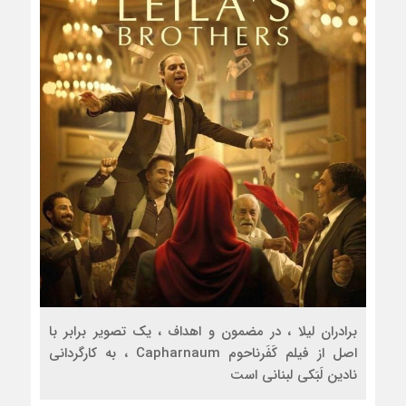
برادران لیلا ، در مضمون و اهداف ، یک تصویر برابر با
اصل از فیلم کَفَرناحوم Capharnaum ، به کارگردانی
نادین لَبَکی لبنانی است