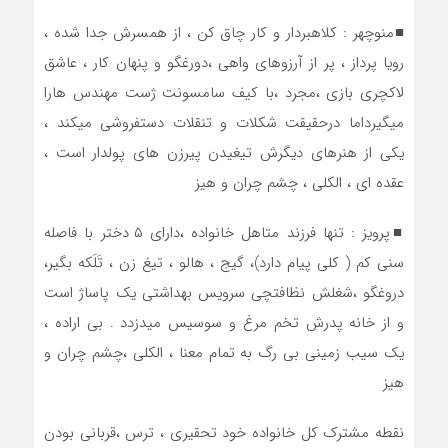
■منوچهر : کلاهبردار و کار چاق کن ، از همسرش جدا شده ،
رویا پرداز ، پر از آرزوهای واهی ،دورغگو و پنهان کار ، عاشق
لاکچری بازی ،مجرد ‌،با کیف سامسونت ژست مهندس هارا
میگیرداما درحقیقت شکلات و تنقلات دستفروشی میکند ،
یکی از هنرهای دیگرش تیغیدن پیرزن های پولدار است ،
عقده ای ، الکلی ، چشم چران و هیز
■پرویز : تنها فرزند متاهل خانواده ،دارای ۵ دختر با فاصله
سنی کم ( کلی پیام دارد)، گیج ، هالو ، تیغ زن ، تَلَکه بگیر،
دروغگو ،شغلش نظافتچی سرویس بهداشتی یک پاساژ است
و از خانه پدرش تخم مرغ و سوسیس میدزدد . بی اراده ،
یک سیب زمینی بی رگ به تمام معنا ، الکلی ،چشم چران و
هیز
نقطه مشترک کل خانواده خود تحقیری ، ترس ،قربانی بودن