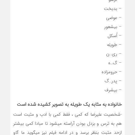
– بدبخت
– عوضی
– بیشعور
– اُسکل
– طویله
– ری..ن
– گ..ه
– حرومزاده
– پدر..گ
– بیشرف
خانواده به مثابه یک طویله به تصویر کشیده شده است
-شخصیت علیرضا که کمی ، فقط کمی با ادب و مثبت است
هم به ترس و بزدل بودن آراسته میشود تا مبادا کمی بیشتر
ازحد مثبت بنظر برسد و در ادامه فیلم نیز میگوید ما گاو