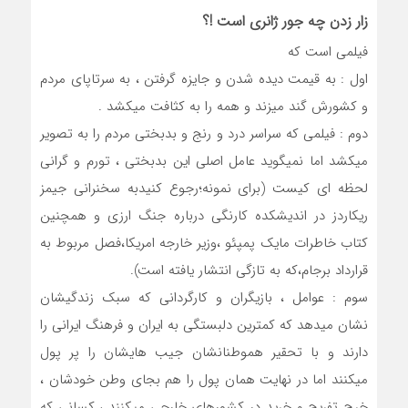
زار زدن چه جور ژانری است !؟
فیلمی است که
اول : به قیمت دیده شدن و جایزه گرفتن ، به سرتاپای مردم
و کشورش گند میزند و همه را به کثافت میکشد .
دوم : فیلمی که سراسر درد و رنج و بدبختی مردم را به تصویر
میکشد اما نمیگوید عامل اصلی این بدبختی ، تورم و گرانی
لحظه ای کیست (برای نمونه؛رجوع کنیدبه سخنرانی جیمز
ریکاردز در اندیشکده کارنگی درباره جنگ ارزی و همچنین
کتاب خاطرات مایک پمپئو ،وزیر خارجه امریکا،فصل مربوط به
قرارداد برجام،که به تازگی انتشار یافته است).
سوم : عوامل ، بازیگران و کارگردانی که سبک زندگیشان
نشان میدهد که کمترین دلبستگی به ایران و فرهنگ ایرانی را
دارند و با تحقیر هموطنانشان جیب هایشان را پر پول
میکنند اما در نهایت همان پول را هم بجای وطن خودشان ،
خرج تفریح و خرید در کشورهای خارجی میکنند ، کسانی که