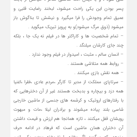
پسر بودن این یکی راحت میشود، لبخند رضایت قلبی و
عمیق تمام وجودش را فرا میگیرد و نیشش تا بناگوش باز
میشود (ذوق مرگ میشود)و به پرویز تبریک میگوید .
– تمام شخصیت ها و کاراکتر ها در فیلم نه یک جا ، بلکه
چند جای کارشان میلنگد .
– انسان سالم ، مثبت ، امیدوار در فیلم وجود ندارد .
– روابط همه متلاشی هستند .
– همه نقش بازی میکنند .
– سرتاپای مملکت از مدیر تا کارگر ،مردم عادی ،فقرا ،اغنیا
همه دزد و بیچاره و بدبخت هستند غیر از آن دخترهایی که
با رفتارهای اروتیک و کرشمه های جنسی از ماشین خارجی
شاسی بلند پیاده میشوند و برادران لیلا ،مات و مبهوت
رویشان قفل میکنند ، تازه همانجا هم ارزش و قیمت داشتن
آن دختران همان ماشین است که فرهاد در ادامه حرف
منوچهر که میگوید اگر مغازه را نفروخته بودیم یکی ازین