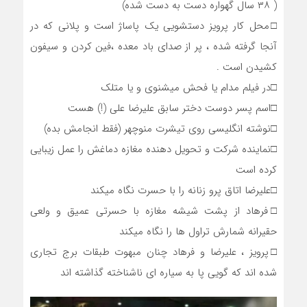
( ۳۸ سال گهواره دست به دست شده)
□محل کار پرویز دستشویی یک پاساژ است و پلانی که در
آنجا گرفته شده ، پر از صدای باد معده ،فین کردن و سیفون
کشیدن است .
□در فیلم مدام یا فحش میشنوی و یا متلک
□اسم پسر دوست دختر سابق علیرضا علی (!) هست
□نوشته انگلیسی روی تیشرت منوچهر (فقط انجامش بده)
□نماینده شرکت و تحویل دهنده مغازه دماغش را عمل زیبایی
کرده است
□علیرضا اتاق پرو زنانه را با حسرت نگاه میکند
□فرهاد از پشت شیشه مغازه با حسرتی عمیق و ولعی
حقیرانه شمارش تراول ها را نگاه میکند
□پرویز ، علیرضا و فرهاد چنان مبهوت طبقات برج تجاری
شده اند که گویی پا به سیاره ای ناشناخته گذاشته اند