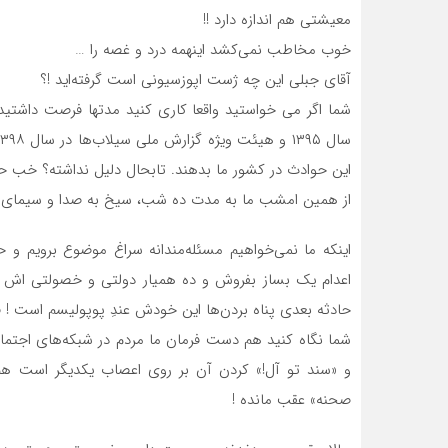
معیشتی هم اندازه دارد !!
خوب مخاطب نمی‌کشد اینهمه درد و غصه را …
آقای جبلی این چه ژست اپوزسیونی است گرفته‌اید !؟
شما اگر می خواستید واقعا کاری کنید مدتها فرصت داشتی
این حوادث در کشور ما بدهند. تابحال دلیل نداشته؟ خب حالا
از همین امشب ما به مدت ده شب، سیخ به صدا و سیمای شما ن
اینکه ما نمی‌خواهیم مسئله‌مندانه سراغ موضوع برویم و حوص
اعدام یک بساز بفروش و ده همیار دولتی و خصولتی اش تنگ
حادثه بعدی پناه بردن‌ها این خودش عندِ پوپولیسم است ! ف
شما نگاه کنید هم دست فرمان ما مردم در شبکه‌های اجتما
و «سند تو آل!» کردن آن بر روی اعصاب یکدیگر است هم 
صحنه» عقب مانده !