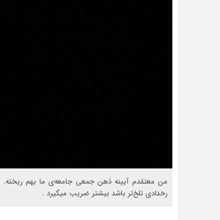
من معتقدم آیینه ذهن جمعی جامعه‌ی ما بهم ریخته. 
رخدادی تلخ‌تر باشد بیشتر ضریب میگیرد .