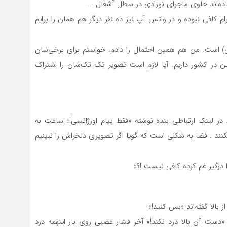
ده‌اند حاوی ماجرای نوزادی در سطل آشغال …
گرام کافی نبوده و در واتس آپ نیز ده نفر دیگر هم همان را برایم
است. من هم همین احتمال را دادم. خواستم برای برخی‌شان
 در کشور داریم. آیا لازم است تصویر تک تک‌شان را اشتراک
یند در لینک ارتباطی بنده نوشته «فقط پیام اورژانسی!» ساعت به
نند . فضا به شکلی است که گویا اگر تصویری دلخراش را نبینیم
ا درگیر غم کرده کافی نیست !؟»
بالا گفته‌اند «بس کنید!»
: «دست آن بالا درد نکند!» آخر فشار عصبی روی بار اینهمه درد