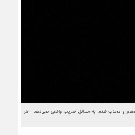
مقعر و محدب شده. به مسائل ضریب واقعی نمی‌دهد . هر