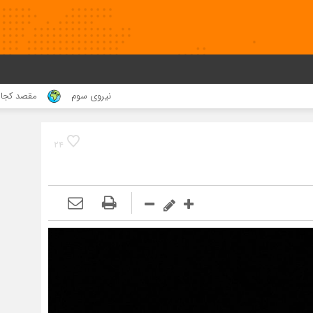
نیروی سوم
مقصد کجا بود !؟
۲۴