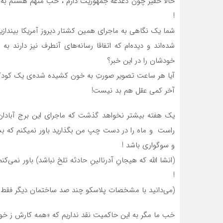
حالا حقیر چون دغدغه جمهوریت دارم ، خب متهم هستم به 
!
شما یک نگاهی به ماجرای همین کشتار دیروز آمریکا بیندازی
شده‌اند و دیده‌ام که اتفاقا رسانه‌های آنطرف نیز دارند به
خودشان را در این خبر؟
آیا هر ساعت تصویر صورتِ به خون کشیده شده‌ی یک کودک 
آخر کمی عقل هم بد نیست!
یک هفته بیشتر نخواهد گذشت که ماجرای این برج آبادان
راست و ماه را در دست چپ من بگذارید باور نمیکنم که بسی
و سوگواری باشد !
(انشا الله که هیجانِ آدرنالینِ حادثه تلخ نباشد) باور نمی
!
(می‌دانید با مشخصات پلاسکو چند صد ساختمان دیگر فقط ت
خب ما مگر به این حاکمیت نقد نداریم که «همه کارش ز خود