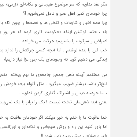
مگر نقد نداریم که سر موضوع هیجانی و تکانه‌ای «زِرتی» 
چرا خودمان کمی اهل صبر و تامل نمی‌شویم !؟
چرا همه اخبار و شایعات و تلخی ها و غصه‌ها را چون کاه ب
بله ، حتما نوشتن اینکه «حکومت کاری کرده که هر روز 
اعتراض و سرکوب را بشنویم» جرائت می خواهد .
خب این را بنده نوشتم . اما آنچه کسی جرائتش را ندارد بن
زندگی می دهیم گویا ته وجودمان یک جور عزا نیاز داریم!»
من معتقدم آیینه ذهن جمعی جامعه‌ی ما بهم ریخته. مقع
تلخ‌تر باشد بیشتر ضریب میگیرد . مثل گلوله برف خودش را
، اما حوصله دیدن و اشتراک گذاری کردن نداریم .
یعنی آینه ذهن‌مان تخت نیست ! یک را برابر با یک نمی‌بینی
خدا عاقبت ما را ختم به خیر میکند اگر خودمان عاقبت به خ
اما باور کنید این راه و روش هیجانی و تکانه‌ای و اورژا
خیر و صلاحی درش دیده نمی شود !!