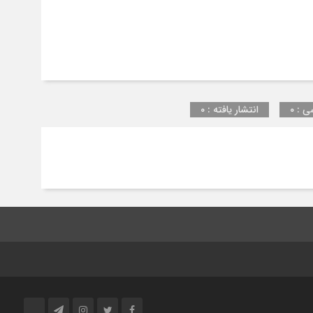
ی : ۰
انتشار یافته : ۰