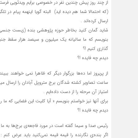
از چند روز پیش چندین نفر در خصوصی برایم ویدئویی فرستا
(که احتمالا شما هم دیده اید) البته گویا اینهمه پیام در تل
ارسال کرده‌اند .
شاید گمان کنید بخاطر حوزه پژوهشی بنده (زیست جنسی) 
بنویسم که ما سالیانه یک میلیون و سیصد هزار سقط جنین
گذاری کنیم !؟
دیدم چه فایده !؟
از پریروز اما ده‌ها بزرگوار دیگر که ظاهرا نمی خواهند بب
ساعت تصاویر کشته‌ شدگان برج متروپل آبادان را ارسال میک
امتیاز آن مرحله را از دست داده‌ایم .
برای آنها نیز خواستم بنویسم « آیا کلیت این فضایی که ما ر
دیدم چه فایده !؟
رئیس صدا و سیما گفته است در مورد فاجعه‌ی برج‌ها به ما از 
اگر بنده‌ی نگارنده را قیمه قیمه نمی‌کنید باید عرض کنم 