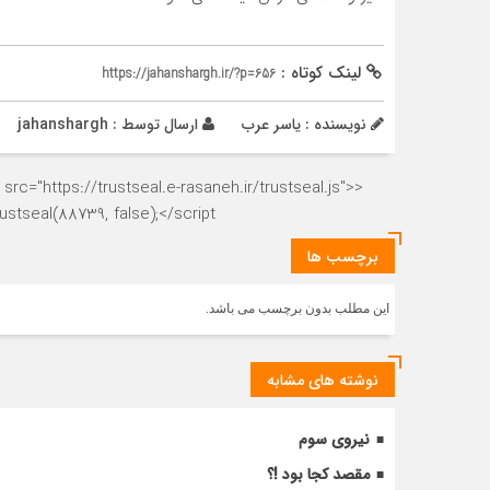
لینک کوتاه :
https://jahanshargh.ir/?p=656
نویسنده : یاسر عرب
ارسال توسط :
jahanshargh
rc="https://trustseal.e-rasaneh.ir/trustseal.js">
stseal(88739, false);</script>
برچسب ها
این مطلب بدون برچسب می باشد.
نوشته های مشابه
نیروی سوم
مقصد کجا بود !؟