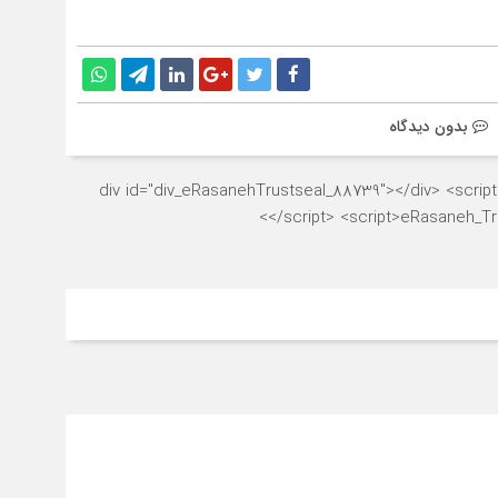
بدون دیدگاه
<div id="div_eRasanehTrustseal_88739"></div> <script s
</script> <script>eRasaneh_Tru