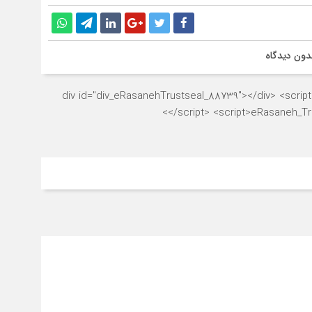
دون دیدگاه
<div id="div_eRasanehTrustseal_88739"></div> <script s
</script> <script>eRasaneh_Tru