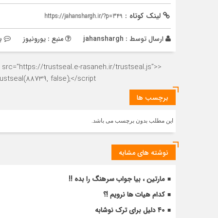
لینک کوتاه :
https://jahanshargh.ir/?p=349
ارسال توسط :
jahanshargh
منبع : یورونیوز
ب
rc="https://trustseal.e-rasaneh.ir/trustseal.js">
stseal(88739, false);</script>
برچسب ها
این مطلب بدون برچسب می باشد.
نوشته های مشابه
مارتین ، بیا جواب سرهنگ را بده !!
کدام هیات ها نرویم !؟
۴۰ دلیل برای ترک نوشابه