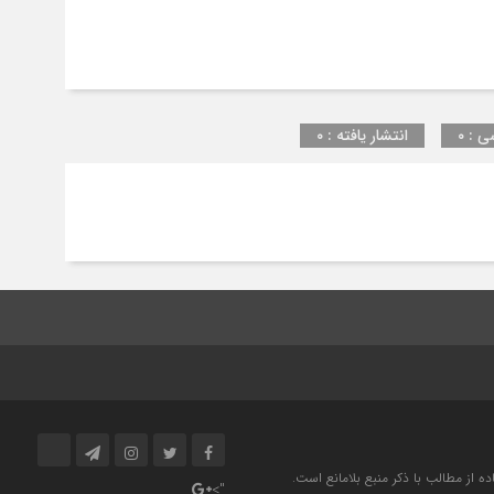
ی : ۰
انتشار یافته : ۰
 از مطالب با ذکر منبع بلامانع است.
">