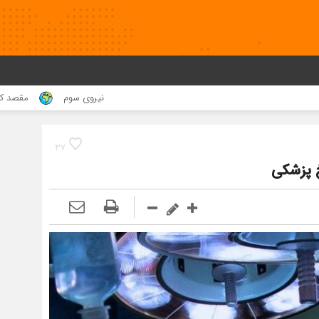
نیروی سوم
مقصد کجا بود !؟
۳۷
خ پزشکی