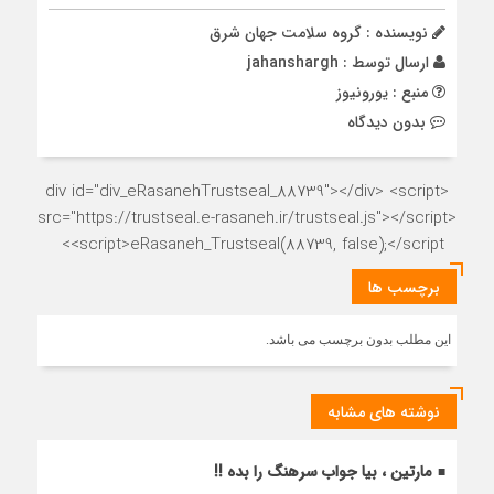
نویسنده : گروه سلامت جهان شرق
ارسال توسط :
jahanshargh
منبع : یورونیوز
بدون دیدگاه
<div id="div_eRasanehTrustseal_88739"></div> <script
src="https://trustseal.e-rasaneh.ir/trustseal.js"></script>
<script>eRasaneh_Trustseal(88739, false);</script>
برچسب ها
این مطلب بدون برچسب می باشد.
نوشته های مشابه
مارتین ، بیا جواب سرهنگ را بده !!