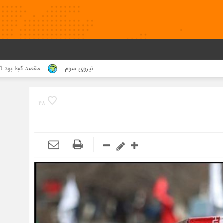
نیروی سوم
مقصد کجا بود !؟
عاقبت حرام 
۴۸