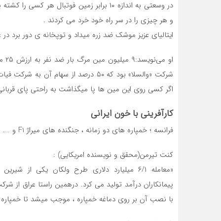
در وسعتی به اندازه ۱۰ برابر زمین فوتبال ه
و هر چیزی را در سر راه خود خرد می كردند .
ایتالیای عزیز موشک ضد زره میداد و توپخانه ی دور برد در
او م
شركت «والسلا» بود كه ۵۰ درصد از سهام آ
اگر كسی روی این مین ها پا میگذاشت به راحتی پای قربانی 
کارآفرینی با خون ایرانی
فرانسه ؛ خمپاره های دو زمانه ، جنگنده های میراژ F1 و ….
كنت تیرمن(محقق و نویسنده امریكایی) :
«معامله ۶/۱ میلیارد دلاری طرح ولكان یكی از 
با نصب آن بر روی دماغه خمپاره ، موجب میشد تا خمپاره 