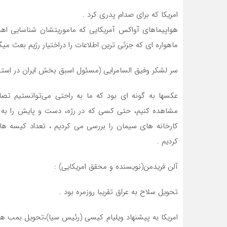
امریکا که برای صدام پدری کرد .
هواپیماهای آواکس آمریکایی که ماموریتشان شناسایی اهد
ماهواره ای که جزئی ترین اطلاعات را دراختیار رژیم بعث میگذ
سر لشكر وفیق السامرایی (مسئول اسبق بخش ایران در استخبا
عكسها به گونه ای بود كه ما به راحتی می‌توانستیم تصاو
مشاهده كنیم، حتی كسی كه در رژه، دست و پایش را به 
كارخانه های سیمان را بررسی می كردیم ، تعداد كیسه ها
كردیم .
آلن فریدمن(نویسنده و محقق امریكایی) :
تحویل سلاح به عراق تقریبا روزمره بود .
امریكا به پیشنهاد ویلیام كیسی (رئیس سیا)،تحویل بمب های 