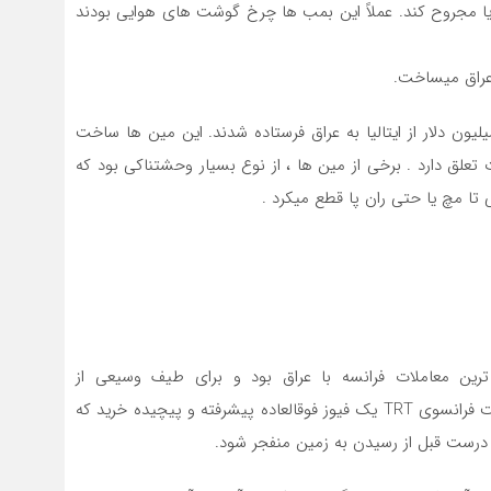
ر كسی را كشته یا مجروح كند. عملاً این بمب ها چرخ گوشت های هوایی بودند
 عراق میساخت.
ی‌نویسد:۹ میلیون مین مرگ بار ضد نفر به ارزش ۲۵ میلیون دلار از ایتالیا به عراق فرستاده شدند. این مین ها ساخت
ن به شركت فیات تعلق دارد . برخی از مین ها ، از نوع بسیار وحشتناكی بود كه
تا مچ یا حتی ران پا قطع میکرد .
شیرین ترین معاملات فرانسه با عراق بود و برای طیف وسیعی از
پیمانکاران درآمد تولید می كرد. درهمین راستا عراق از شركت فرانسوی TRT یك فیوز فوقالعاده پیشرفته و پیچیده خرید كه
درست قبل از رسیدن به زمین منفجر شود.