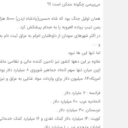
می‌پرسی چگونه ممکن است !!؟
همان اوایل جنگ بود که شاه حسین(پادشاه اردن) ۵۰۰۰ هزار نیروی نظامی به عراق فرستاد .
یمن تیپ پیاده العروبه را به صدام پیشکش کرد .
در اکثر شهرهای سودان از داوطلبان اعزام به عراق ثبت نام ب
و ….
اما تنها این ها نبود
علاوه بر این دهها کشور نیز تامین کننده مالی و نظامی ما
ازین میان تنها سهم اتحاد جماهیر شوروی ۸ میلیارد دلار بود .
امریکا۸۴۰ میلیون دلار برای واردات مواد غذایی به عراق و نیز یکمیلیارد دلار برای خرید سلاح دراختیارصدام قرار داد .
فرانسه : ۷ ملیارد دلار .
اتحادیه عرب :۶۰ میلیارد دلار .
عربستان :۳۰ میلیارد دلار .
کویت :۱۴ میلیارد دلار کمک نقدی و ۱۶ میلیارد کمک خدماتی .
امارات متحده عربی: ۱ میلیارد دلار .