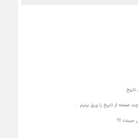
تاریخ .
ند صفحه از تاریخ را ورق بزنیم …
یبندد !!؟