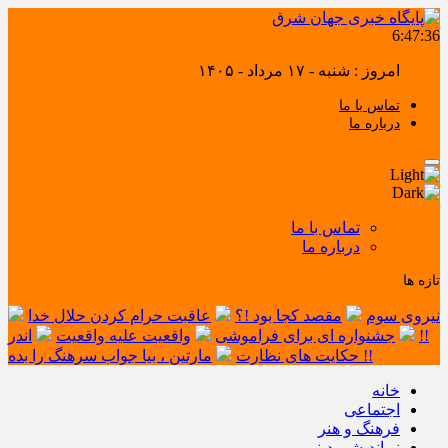
6:47:36
امروز : شنبه - ۱۷ مرداد - ۱۴۰۵
تماس با ما
درباره ما
تماس با ما
درباره ما
تازه ها
نیروی سوم
مقصد کجا بود !؟
عاقبت حرام کردن حلال خدا
!!
جشنواره ای برای فراموشی
واقعیت علیه واقعیت
اندر
مارتین ، بیا جواب سرهنگ را بده !!
حکایت های نظارت
خانه
اجتماعی
فرهنگ و هنر
نو اندیشی دینی