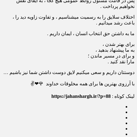
پس در قامت مسئول روابط عمومی هیچ کجا ، به ایفای نقش
نخواهیم پرداخت .
اختلاف سلایق را به رسمیت میشناسیم ، و تفاوت زاویه دید را ،
باعث رشد میدانیم .
ما به داشتن حق انتخاب انسان ، ایمان داریم .
برای بهتر شدن ،
به ما پیشنهاد بدهید ،
و برای در مسیر ماندن ؛
مارا نقد کنید .
دوستتان داریم و سعی میکنیم لایق دوست داشتن شما نیز باشیم …
با آرزوی بهترین ها برای همه مخلوقات خداوند 🌹❤✌
لینک کوتاه :
https://jahanshargh.ir/?p=88