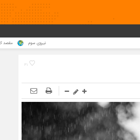
نیروی سوم
مقصد کجا بود !؟
۳۱