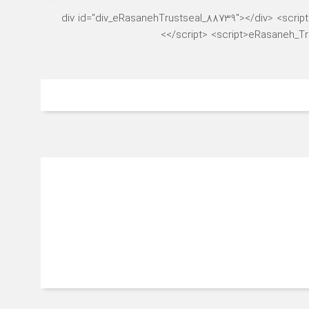
<div id="div_eRasanehTrustseal_88739"></div> <script s
</script> <script>eRasaneh_Tru