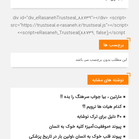
<div id="div_eRasanehTrustseal_88739"></div> <script
src="https://trustseal.e-rasaneh.ir/trustseal.js"></script>
<script>eRasaneh_Trustseal(88739, false);</script>
برچسب ها
این مطلب بدون برچسب می باشد.
نوشته های مشابه
مارتین ، بیا جواب سرهنگ را بده !!
کدام هیات ها نرویم !؟
۴۰ دلیل برای ترک نوشابه
پیوند «موفقیت‌آمیز» کلیه خوک به انسان
پیوند قلب خوک به انسان ،اولین بار در تاریخ پزشکی